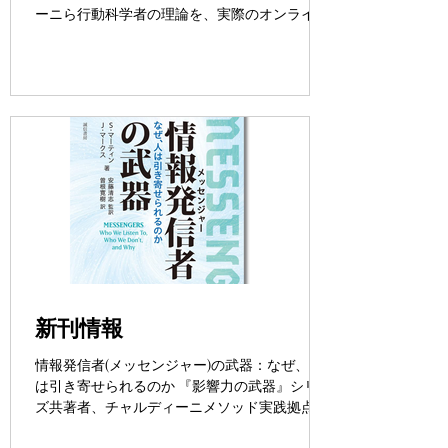
ーニら行動科学者の理論を、実際のオンライン
ビジネスに応用した実践例を紹介する最新作
が、誠信書房より刊行されます。 Ｂ・ボウター
ス ＆ Ｊ・フルン 著 一般社団法人 社会行動研究
会 監訳...
新刊情報
情報発信者(メッセンジャー)の武器：なぜ、人
は引き寄せられるのか 『影響力の武器』シリー
ズ共著者、チャルディーニメソッド実践拠点代
表による最新作が、誠信書房より刊行されまし