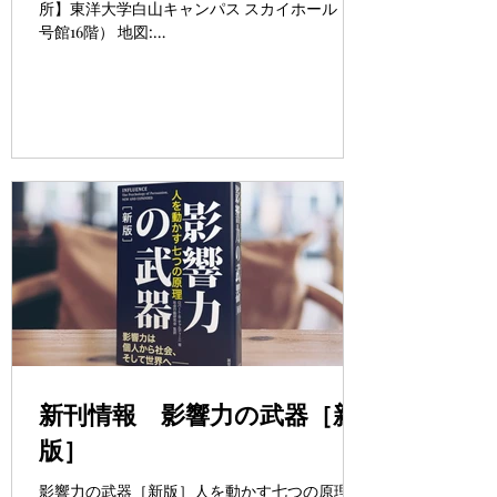
所】東洋大学白山キャンパス スカイホール（2
号館16階） 地図:
https://www.toyo.ac.jp/nyushi/about/campus/h
akusan/access.html 【登壇者】 Dr....
新刊情報 影響力の武器［新
版］
影響力の武器［新版］人を動かす七つの原理 世