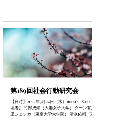
た。 著者：Steve J. Martin & Joseph Marks...
第189回社会行動研究会
【日時】2022年3月24日（木）16:00～18:00 【登
壇者】 竹部成崇（大妻女子大学） ターン有加
里ジェシカ（東京大学大学院） 清水佑輔（東京
大学大学院） 【場所】オンライン開催（Zoom
ミーティング) 参加登録が必要です。ご登録さ
れた方にアクセス情報をお知らせしま...